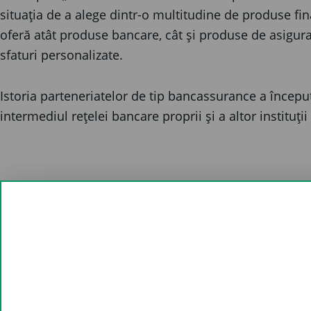
situația de a alege dintr-o multitudine de produse fin
oferă atât produse bancare, cât și produse de asigurar
sfaturi personalizate.
Istoria parteneriatelor de tip bancassurance a începu
intermediul rețelei bancare proprii și a altor instituții
ÎM
Contactează-ne