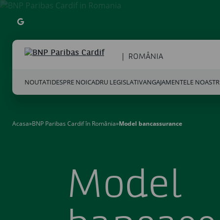
GOOGLE
ROMÂNIA
NOUTATI
DESPRE NOI
CADRU LEGISLATIV
ANGAJAMENTELE NOASTR
Acasa
»
BNP Paribas Cardif în România
»
Model bancassurance
Model