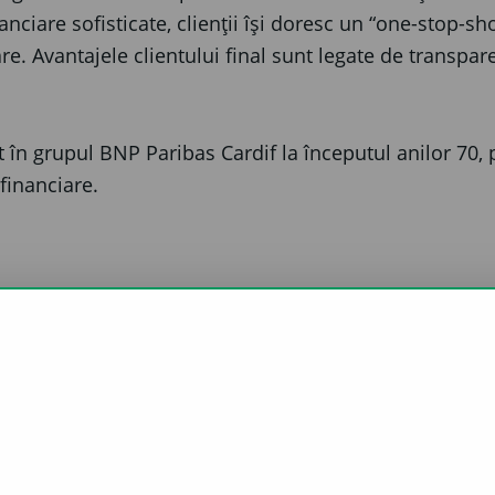
anciare sofisticate, clienții își doresc un “one-stop-s
e. Avantajele clientului final sunt legate de transpare
t în grupul BNP Paribas Cardif la începutul anilor 70,
 financiare.
PĂRTĂȘEȘTE ACEASTĂ PAGINĂ
SHARE ON FACEBOOK (OPENS 
SHARE ON TWITTER 
SHARE ON 
DESPRE NOI
CADRU LEGISLATIV