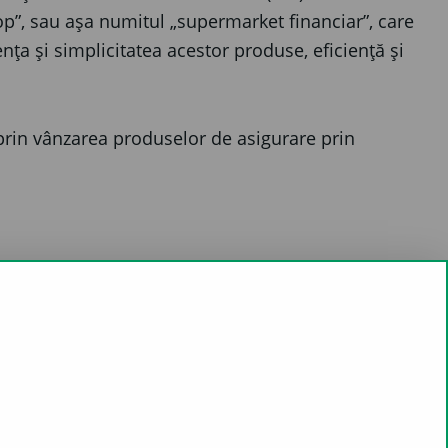
hop”, sau așa numitul „supermarket financiar”, care
nța și simplicitatea acestor produse, eficiență și
 prin vânzarea produselor de asigurare prin
A NEW WINDOW)
(OPENS A NEW WINDOW)
LINKEDIN (OPENS A NEW WINDOW)
SHARE BY EMAIL
ACCES DIRECT
FOLLOW US