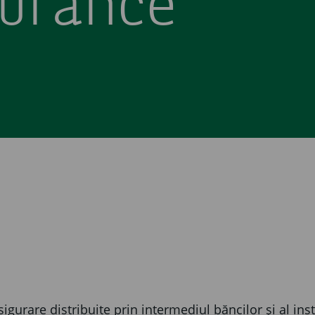
urance
urare distribuite prin intermediul băncilor și al insti