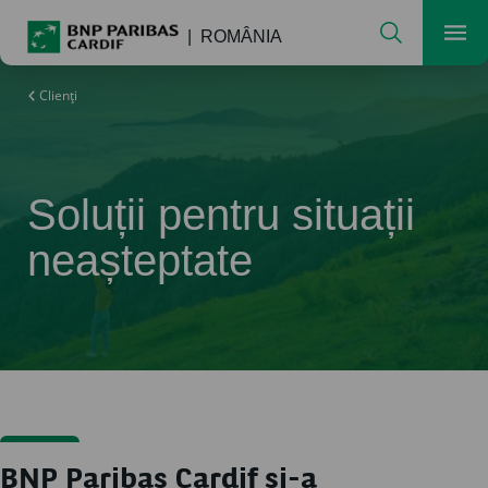
Cautare
ROMÂNIA
Men
Clienți
Soluții pentru situații
neașteptate
BNP Paribas Cardif și-a