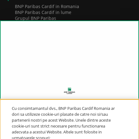
BNP Paribas Cardif in Romania
BNP Paribas Cardif in lume
Grupul BNP Paribas
Rezultate financiare
Cariere
CADRU LEGISLATIV
Registru intermediari
Situatia reclamatiilor
Solutionarea alternativa a litigiilor
Supraveghere financiara
Raportari privind incalcari ale legii
ACCES DIRECT
Petițiile/Reclamațiile, precum și
Cu consimtamantul dvs., BNP Paribas Cardif Romania ar
Experienta noastra
dori sa utilizeze cookie-uri plasate de catre noi si/sau
Solutionarea daunelor
solicitările de soluționare alternativă a
partenerii nostri pe acest Website. Unele dintre aceste
Produsele si solutiile noastre
cookie-uri sunt strict necesare pentru functionarea
Oferta noastra
litigiilor, înregistrate în ultimele 3 luni,
adecvata a acestui Website. Altele sunt folosite in
Ce reprezinta un parteneriat pentru noi?
urmatoarele scopuri:
Domenii de activitate