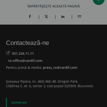
ÎMPĂRTĂȘEȘTE ACEASTĂ PAGINĂ
SHARE ON FACEBOOK (OPENS A NEW WINDOW)
SHARE ON TWITTER (OPENS A NEW W
SHARE ON LINKEDIN (OPEN
SHARE BY EMAIL
Contactează-ne
031.226.11.11
ro-office@cardif.com
Pentru presă & media:
press_ro@cardif.com
Șoseaua Pipera, nr. 46D-46E-48, Oregon Park,
Clădirea C, et. 6, sector 2, cod poștal 020309, Bucuresti.
DESPRE NOI